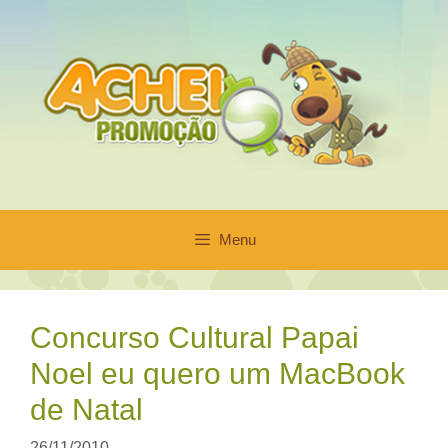
Pular
para
o
conteúdo
Menu
Concurso Cultural Papai
Noel eu quero um MacBook
de Natal
26/11/2010