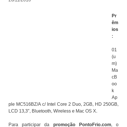
Pr
êm
ios
:
01
(u
m)
Ma
cB
oo
k
Ap
ple MC516BZ/A c/ Intel Core 2 Duo, 2GB, HD 250GB,
LCD 13,3″, Bluetooth, Wireless e Mac OS X.
Para participar da
promoção
PontoFrio.com
, o