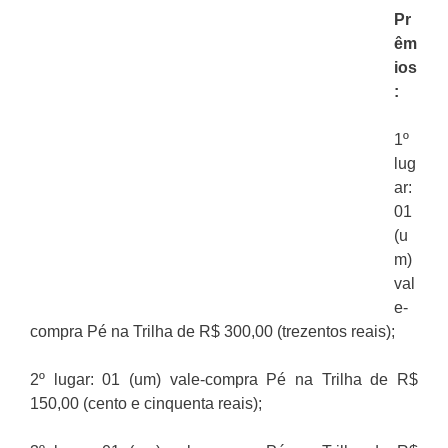
Pr
êm
ios
:
1º
lug
ar:
01
(u
m)
val
e-
compra Pé na Trilha de R$ 300,00 (trezentos reais);
2º lugar: 01 (um) vale-compra Pé na Trilha de R$
150,00 (cento e cinquenta reais);