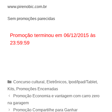
www.pirenobic.com.br
Sem promoções parecidas
Promoção terminou em 06/12/2015 às
23:59:59
Categorias
Concurso cultural
,
Eletrônicos
,
Ipod/Ipad/Tablet
,
Kits
,
Promoções Encerradas
Promoção Economia e vantagem com carro zero
na garagem
Promoção Compartilhe para Ganhar