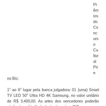
Pr
êm
ios
do
Co
nc
urs
o
Cu
ltur
al
Pir
e
no Bic:
1° ao 6° lugar pela banca julgadora: 01 (uma) Smart
TV LED 50” Ultra HD 4K Samsung, no valor unitário
de R$ 3.400,00. As artes dos vencedores poderão