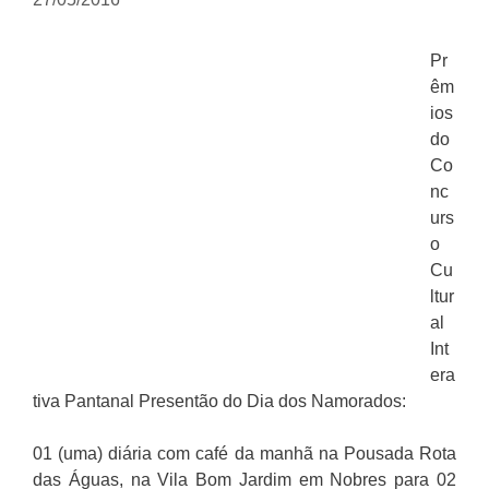
Pr
êm
ios
do
Co
nc
urs
o
Cu
ltur
al
Int
era
tiva Pantanal Presentão do Dia dos Namorados:
01 (uma) diária com café da manhã na Pousada Rota
das Águas, na Vila Bom Jardim em Nobres para 02