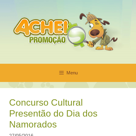
Pular
para
o
conteúdo
Menu
Concurso Cultural
Presentão do Dia dos
Namorados
27/05/2016