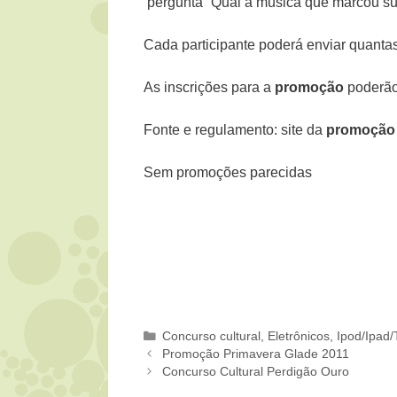
pergunta “Qual a música que marcou sua
Cada participante poderá enviar quantas
As inscrições para a
promoção
poderão 
Fonte e regulamento: site da
promoção c
Sem promoções parecidas
Categorias
Concurso cultural
,
Eletrônicos
,
Ipod/Ipad/
Promoção Primavera Glade 2011
Concurso Cultural Perdigão Ouro