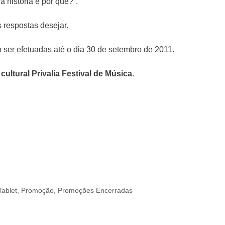
 história e por quê?”.
 respostas desejar.
ser efetuadas até o dia 30 de setembro de 2011.
ultural Privalia Festival de Música
.
Tablet
,
Promoção
,
Promoções Encerradas