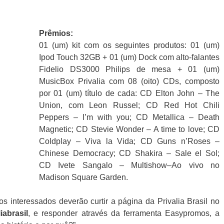
Prêmios
:
01 (um) kit com os seguintes produtos: 01 (um)
Ipod Touch 32GB + 01 (um) Dock com alto-falantes
Fidelio DS3000 Philips de mesa + 01 (um)
MusicBox Privalia com 08 (oito) CDs, composto
por 01 (um) título de cada: CD Elton John – The
Union, com Leon Russel; CD Red Hot Chili
Peppers – I’m with you; CD Metallica – Death
Magnetic; CD Stevie Wonder – A time to love; CD
Coldplay – Viva la Vida; CD Guns n’Roses –
Chinese Democracy; CD Shakira – Sale el Sol;
CD Ivete Sangalo – Multishow–Ao vivo no
Madison Square Garden.
 os interessados deverão curtir a página da Privalia Brasil no
iabrasil
, e responder através da ferramenta Easypromos, a