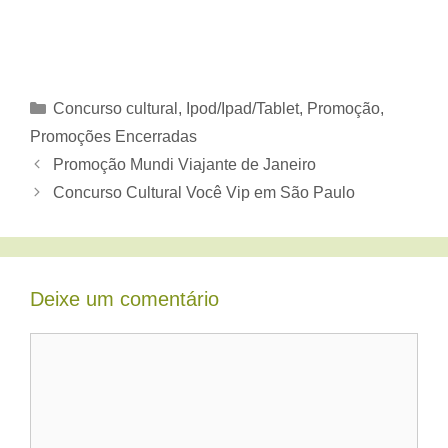
Categorias
Concurso cultural
,
Ipod/Ipad/Tablet
,
Promoção
,
Promoções Encerradas
Promoção Mundi Viajante de Janeiro
Concurso Cultural Você Vip em São Paulo
Deixe um comentário
Comentário