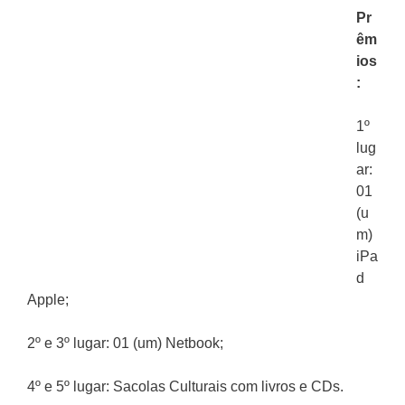
Pr
êm
ios
:
1º
lug
ar:
01
(u
m)
iPa
d
Apple;
2º e 3º lugar: 01 (um) Netbook;
4º e 5º lugar: Sacolas Culturais com livros e CDs.