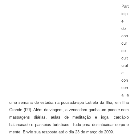
Part
icip
e
do
con
cur
so
cult
ural
e
con
corr
a a
uma semana de estadia na pousada-spa Estrela da Ilha, em Ilha
Grande (RJ). Além da viagem, a vencedora ganha um pacote com
massagens diárias, aulas de meditação e ioga, cardápio
balanceado e passeios turísticos. Tudo para desintoxicar corpo e
mente. Envie sua resposta até o dia 23 de março de 2009.