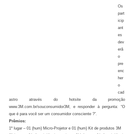
Os
part
icip
ant
es
dev
erã
o
pre
enc
her
o
cad
astro através do hotsite da promoção
www.3M.com.br/souconsumidor3M, e responder à pergunta: “O
que é para você ser um consumidor consciente ?”.
Prêmios:
1º lugar – 01 (hum) Micro-Projetor e 01 (hum) Kit de produtos 3M