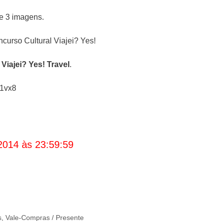
e 3 imagens.
iajei? Yes! Travel
.
c1vx8
2014 às 23:59:59
s
,
Vale-Compras / Presente