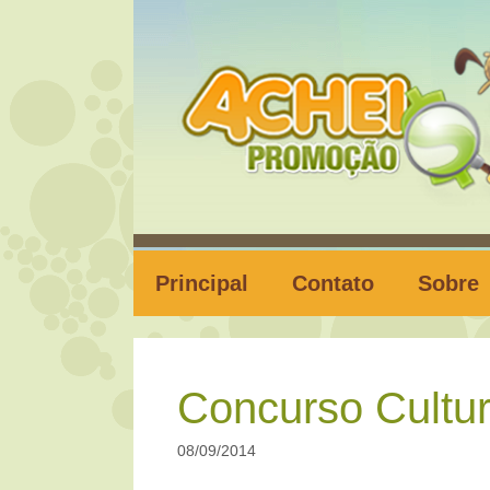
Pular
para
o
conteúdo
Principal
Contato
Sobre
Concurso Cultura
08/09/2014