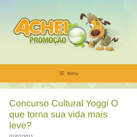
Pular
para
o
conteúdo
Menu
Concurso Cultural Yoggi O
que torna sua vida mais
leve?
01/07/2011