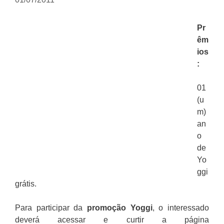
Pr
êm
ios
:
01
(u
m)
an
o
de
Yo
ggi
grátis.
Para participar da
promoção
Yoggi
, o interessado
deverá acessar e curtir a página