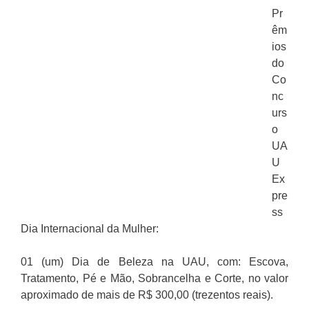
Pr
êm
ios
do
Co
nc
urs
o
UA
U
Ex
pre
ss
Dia Internacional da Mulher:
01 (um) Dia de Beleza na UAU, com: Escova,
Tratamento, Pé e Mão, Sobrancelha e Corte, no valor
aproximado de mais de R$ 300,00 (trezentos reais).