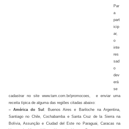
Par
a
part
icip
ar,
o
inte
res
sad
o
dev
erá
se
cadastrar no site www.tam.com.br/promocoes,
e enviar uma
receita típica de alguma das regiões citadas abaixo:
– América do Sul
: Buenos Aires e Bariloche na Argentina,
Santiago no Chile, Cochabamba e Santa Cruz de la Sierra na
Bolívia, Assunção e Ciudad del Este no Paraguai, Caracas na