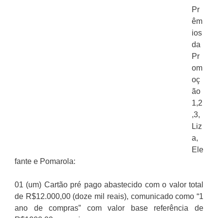
Pr
êm
ios
da
Pr
om
oç
ão
1,2
,3,
Liz
a,
Ele
fante e Pomarola:
01 (um) Cartão pré pago abastecido com o valor total
de R$12.000,00 (doze mil reais), comunicado como “1
ano de compras” com valor base referência de