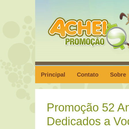
Pular
para
o
conteúdo
Principal
Contato
Sobre
Promoção 52 An
Dedicados a Vo