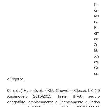
Pr
êm
ios
da
Pr
om
oç
ão
90
An
os
Gr
up
o Vigorito:
06 (seis) Automóveis 0KM, Chevrolet Classic LS 1.0
Ano/modelo 2015/2015. Frete, IPVA, seguro
obrigatório, emplacamento e licenciamento quitados