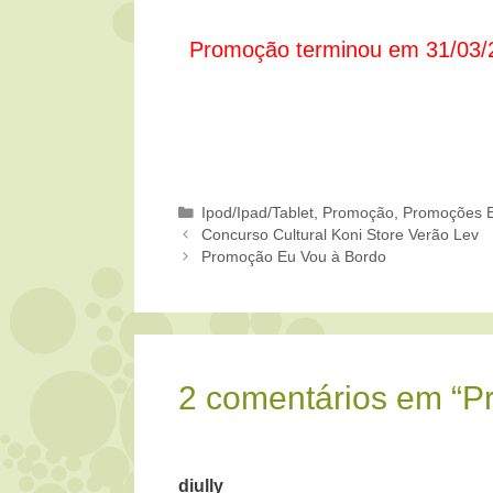
Promoção terminou em 31/03/
Categorias
Ipod/Ipad/Tablet
,
Promoção
,
Promoções 
Concurso Cultural Koni Store Verão Lev
Promoção Eu Vou à Bordo
2 comentários em “Pr
diully