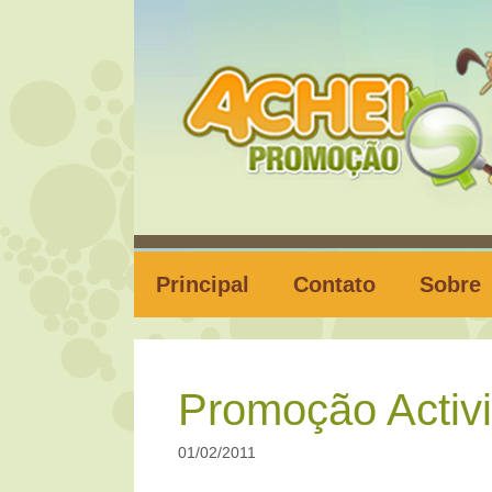
Pular
para
o
conteúdo
Principal
Contato
Sobre
Promoção Activi
01/02/2011