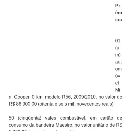
Pr
êm
ios
:
01
(u
m)
aut
om
óv
el
Mi
ni Cooper, 0 km, modelo R56, 2009/2010, no valor de
R$ 86.900,00 (oitenta e seis mil, novecentos reais);
50 (cinqüenta) vales combustível, em cartão de
consumo da bandeira Maestro, no valor unitário de R$