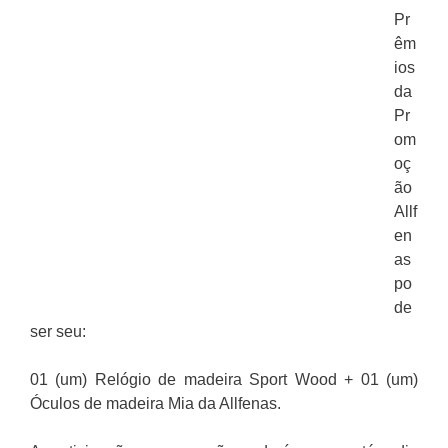
Pr
êm
ios
da
Pr
om
oç
ão
Allf
en
as
po
de
ser seu:
01 (um) Relógio de madeira Sport Wood + 01 (um)
Óculos de madeira Mia da Allfenas.