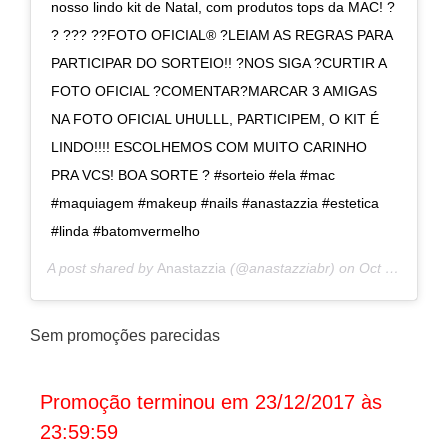
nosso lindo kit de Natal, com produtos tops da MAC! ?
? ??? ??FOTO OFICIAL® ?LEIAM AS REGRAS PARA
PARTICIPAR DO SORTEIO!! ?NOS SIGA ?CURTIR A
FOTO OFICIAL ?COMENTAR?MARCAR 3 AMIGAS
NA FOTO OFICIAL UHULLL, PARTICIPEM, O KIT É
LINDO!!!! ESCOLHEMOS COM MUITO CARINHO
PRA VCS! BOA SORTE ? #sorteio #ela #mac
#maquiagem #makeup #nails #anastazzia #estetica
#linda #batomvermelho
A post shared by
Anastazzia
(@anastazziabr) on
Oct 9, 2017 at 6:19pm PDT
Sem promoções parecidas
Promoção terminou em 23/12/2017 às
23:59:59