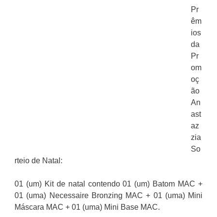
Pr
êm
ios
da
Pr
om
oç
ão
An
ast
az
zia
So
rteio de Natal:
01 (um) Kit de natal contendo 01 (um) Batom MAC +
01 (uma) Necessaire Bronzing MAC + 01 (uma) Mini
Máscara MAC + 01 (uma) Mini Base MAC.