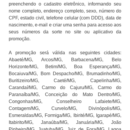
preenchendo o cadastro eletrônico, informando seu
nome completo, endereço completo, sexo, número do
CPF, estado civil, telefone celular (com DDD), data de
nascimento, e-mail e criar uma senha para acesso aos
seus números da sorte no site ou aplicativo da
promoção.
A promoção será válida nas seguintes cidades:
Abaeté/MG, Arcos/MG, Barbacena/MG, Belo
Horizonte/MG, Betim/MG, Boa Esperança/MG,
Bocaiuva/MG, Bom Despacho/MG, Brumadinho/MG,
Buritizeiro/MG, Caeté/MG, Capelinha/MG,
Carandaí/MG, Carmo do Cajuru/MG, Carmo do
Paranaíba/MG, Conceição do Mato Dentro/MG,
Congonhas/MG, Conselheiro Lafaiete/MG,
Contagem/MG, Curvelo/MG, Divinópolis/MG,
Esmeraldas/MG, Formiga/MG, Ibirité/MG, Igarapé/MG,
Itabirito/MG, Janaúba/MG, Januária/MG, João
Pinheiro/MG, Juatuba/MG, Juiz de Fora/MG, Lagoa