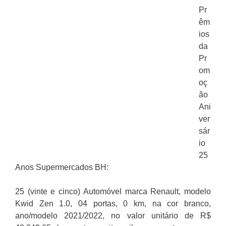
Pr
êm
ios
da
Pr
om
oç
ão
Ani
ver
sár
io
25
Anos Supermercados BH:
25 (vinte e cinco) Automóvel marca Renault, modelo
Kwid Zen 1.0, 04 portas, 0 km, na cor branco,
ano/modelo 2021/2022, no valor unitário de R$