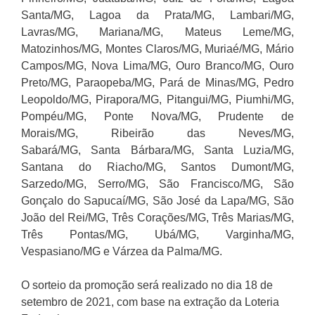
Santa/MG, Lagoa da Prata/MG, Lambari/MG,
Lavras/MG, Mariana/MG, Mateus Leme/MG,
Matozinhos/MG, Montes Claros/MG, Muriaé/MG, Mário
Campos/MG, Nova Lima/MG, Ouro Branco/MG, Ouro
Preto/MG, Paraopeba/MG, Pará de Minas/MG, Pedro
Leopoldo/MG, Pirapora/MG, Pitangui/MG, Piumhi/MG,
Pompéu/MG, Ponte Nova/MG, Prudente de
Morais/MG, Ribeirão das Neves/MG,
Sabará/MG, Santa Bárbara/MG, Santa Luzia/MG,
Santana do Riacho/MG, Santos Dumont/MG,
Sarzedo/MG, Serro/MG, São Francisco/MG, São
Gonçalo do Sapucaí/MG, São José da Lapa/MG, São
João del Rei/MG, Três Corações/MG, Três Marias/MG,
Três Pontas/MG, Ubá/MG, Varginha/MG,
Vespasiano/MG e Várzea da Palma/MG.
O sorteio da promoção será realizado no dia 18 de
setembro de 2021, com base na extração da Loteria