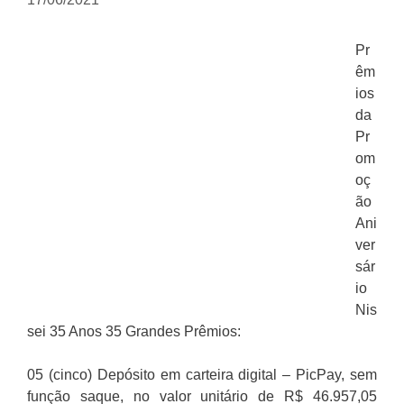
Pr
êm
ios
da
Pr
om
oç
ão
Ani
ver
sár
io
Nis
sei 35 Anos 35 Grandes Prêmios:
05 (cinco) Depósito em carteira digital – PicPay, sem
função saque, no valor unitário de R$ 46.957,05