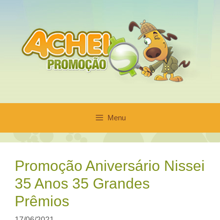
Pular
para
o
conteúdo
Menu
Promoção Aniversário Nissei
35 Anos 35 Grandes
Prêmios
17/06/2021