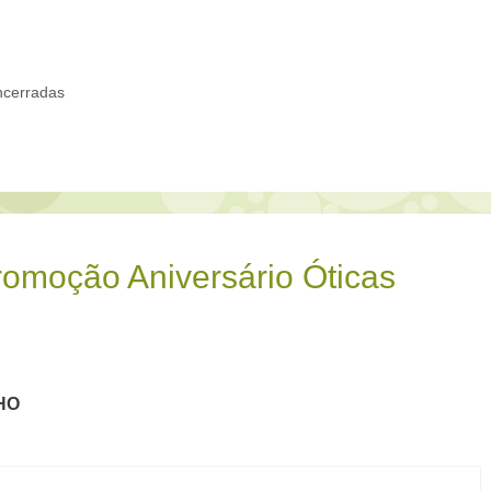
cerradas
romoção Aniversário Óticas
HO