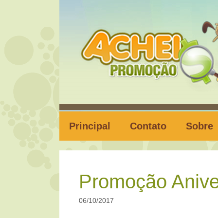
Pular
para
o
conteúdo
Principal
Contato
Sobre
Promoção Anive
06/10/2017