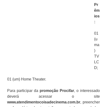
Pr
êm
ios
:
01
(u
ma
)
TV
LC
D;
01 (um) Home Theater.
Para participar da
promoção
Procifar
, o interessado
deverá acessar o site
www.atendimentocoisadecinema.com.br
, preencher