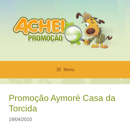
Pular
para
o
conteúdo
Menu
Promoção Aymoré Casa da
Torcida
19/04/2010