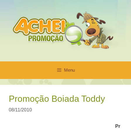
Pular
para
o
conteúdo
Menu
Promoção Boiada Toddy
08/11/2010
Pr