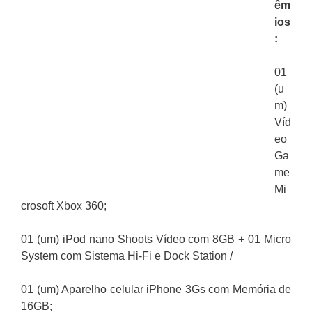
êm
ios
:
01
(u
m)
Víd
eo
Ga
me
Mi
crosoft Xbox 360;
01 (um) iPod nano Shoots Vídeo com 8GB + 01 Micro
System com Sistema Hi-Fi e Dock Station /
01 (um) Aparelho celular iPhone 3Gs com Memória de
16GB;