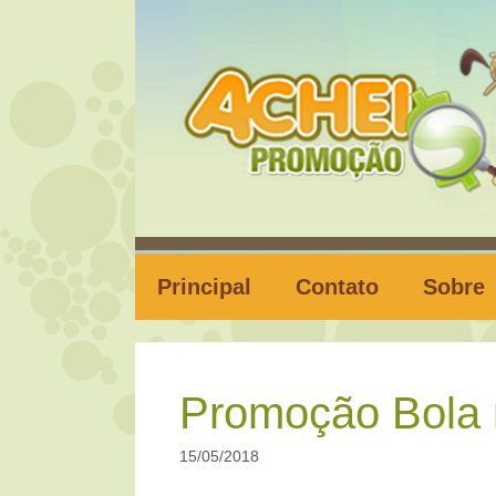
Pular
para
o
conteúdo
Principal
Contato
Sobre
Promoção Bola 
15/05/2018