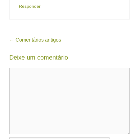
Responder
Navegação
← Comentários antigos
de
Deixe um comentário
comentário
Comentário