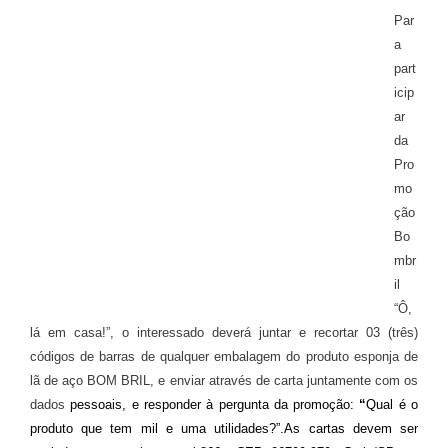
Par
a
part
icip
ar
da
Pro
mo
ção
Bo
mbr
il
“Ô,
lá em casa!”, o interessado deverá juntar e recortar 03 (três)
códigos de barras de qualquer embalagem do produto esponja de
lã de aço BOM BRIL, e enviar através de carta juntamente com os
dados
pessoais, e responder à pergunta da promoção:
“
Qual é o
produto que tem mil e uma utilidades?”
.
As cartas devem ser