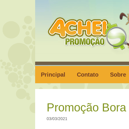
Pular
para
o
conteúdo
Principal
Contato
Sobre
Promoção Bora 
03/03/2021