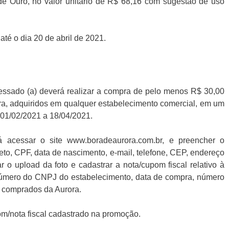
 de Ouro, no valor unitário de R$ 68,16 com sugestão de uso
té o dia 20 de abril de 2021.
eressado (a) deverá realizar a compra de pelo menos R$ 30,00
rora, adquiridos em qualquer estabelecimento comercial, em um
 01/02/2021 a 18/04/2021.
 acessar o site www.boradeaurora.com.br, e preencher o
to, CPF, data de nascimento, e-mail, telefone, CEP, endereço
ar o upload da foto e cadastrar a nota/cupom fiscal relativo à
úmero do CNPJ do estabelecimento, data de compra, número
s comprados da Aurora.
om/nota fiscal cadastrado na promoção.