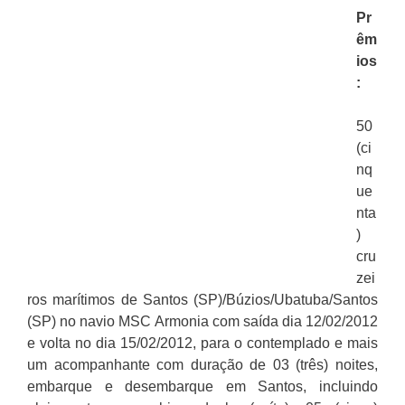
Pr
êm
ios
:
50
(ci
nq
ue
nta
)
cru
zei
ros marítimos de Santos (SP)/Búzios/Ubatuba/Santos
(SP) no navio MSC Armonia com saída dia 12/02/2012
e volta no dia 15/02/2012, para o contemplado e mais
um acompanhante com duração de 03 (três) noites,
embarque e desembarque em Santos, incluindo