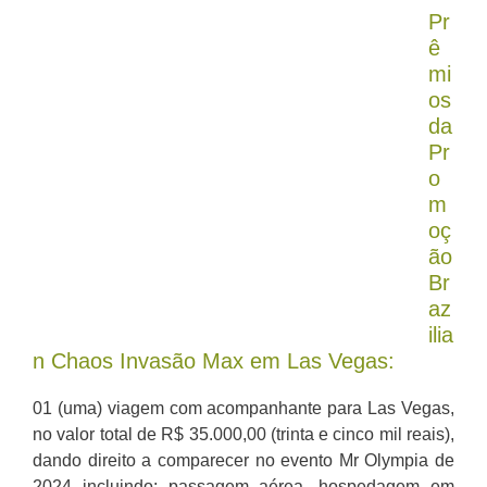
Pr
ê
mi
os
da
Pr
o
m
oç
ão
Br
az
ilia
n Chaos Invasão Max em Las Vegas:
01 (uma) viagem com acompanhante para Las Vegas,
no valor total de R$ 35.000,00 (trinta e cinco mil reais),
dando direito a comparecer no evento Mr Olympia de
2024 incluindo: passagem aérea, hospedagem em