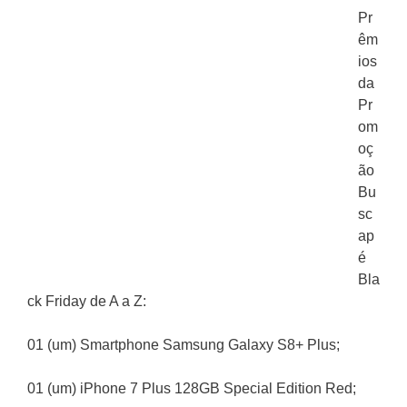
Pr
êm
ios
da
Pr
om
oç
ão
Bu
sc
ap
é
Bla
ck Friday de A a Z:
01 (um) Smartphone Samsung Galaxy S8+ Plus;
01 (um) iPhone 7 Plus 128GB Special Edition Red;