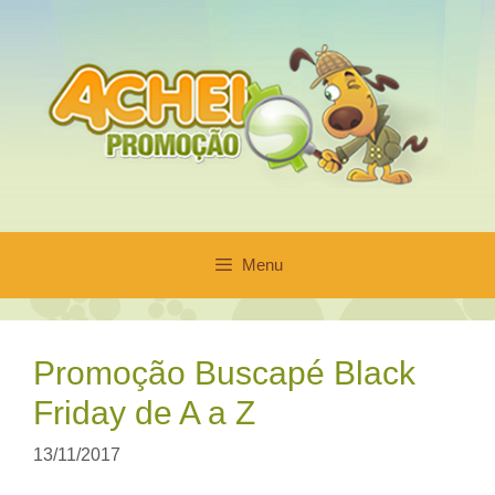
Pular
para
o
conteúdo
Menu
Promoção Buscapé Black
Friday de A a Z
13/11/2017