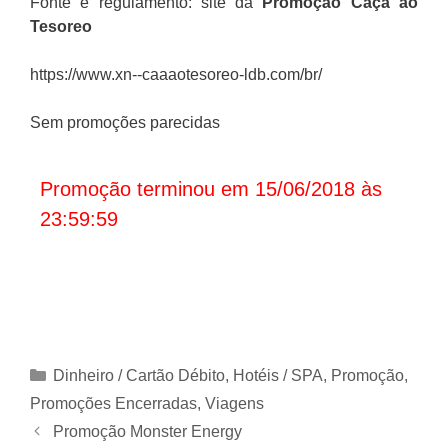
Fonte e regulamento: site da
Promoção
Caça ao
Tesoreo
https://www.xn--caaaotesoreo-ldb.com/br/
Sem promoções parecidas
Promoção terminou em 15/06/2018 às
23:59:59
Categorias
Dinheiro / Cartão Débito
,
Hotéis / SPA
,
Promoção
,
Promoções Encerradas
,
Viagens
Promoção Monster Energy