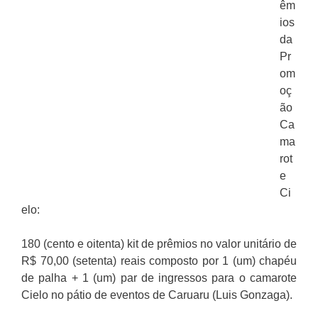
êm
ios
da
Pr
om
oç
ão
Ca
ma
rot
e
Ci
elo:
180 (cento e oitenta) kit de prêmios no valor unitário de
R$ 70,00 (setenta) reais composto por 1 (um) chapéu
de palha + 1 (um) par de ingressos para o camarote
Cielo no pátio de eventos de Caruaru (Luis Gonzaga).