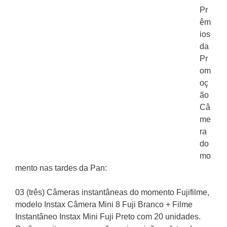
Pr
êm
ios
da
Pr
om
oç
ão
Câ
me
ra
do
mo
mento nas tardes da Pan:
03 (três) Câmeras instantâneas do momento Fujifilme,
modelo Instax Câmera Mini 8 Fuji Branco + Filme
Instantâneo Instax Mini Fuji Preto com 20 unidades.