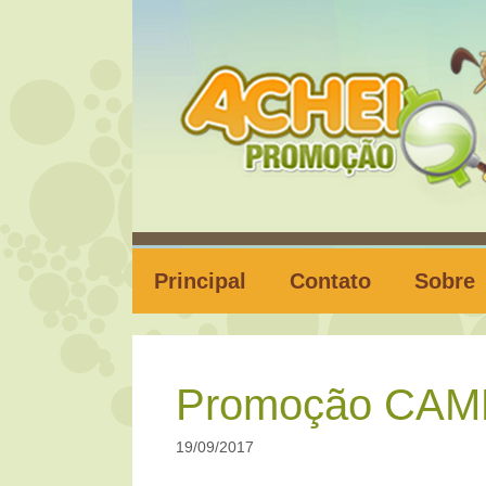
Pular
para
o
conteúdo
Principal
Contato
Sobre
Promoção CAM
19/09/2017