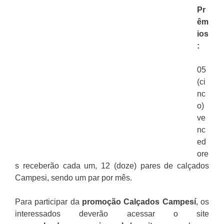
Pr
êm
ios
:
05
(ci
nc
o)
ve
nc
ed
ore
s receberão cada um, 12 (doze) pares de calçados
Campesi, sendo um par por mês.
Para participar da
promoção
Calçados Campesí
, os
interessados deverão acessar o site