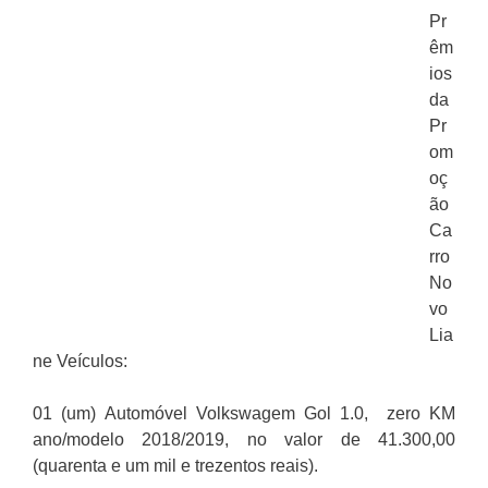
Pr
êm
ios
da
Pr
om
oç
ão
Ca
rro
No
vo
Lia
ne Veículos:
01 (um) Automóvel Volkswagem Gol 1.0, zero KM
ano/modelo 2018/2019, no valor de 41.300,00
(quarenta e um mil e trezentos reais).