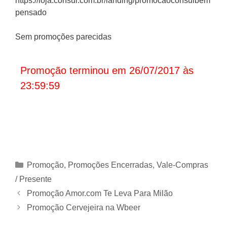
https://loja.consul.com.br/landing/promocaoconsulbem
pensado
Sem promoções parecidas
Promoção terminou em 26/07/2017 às
23:59:59
Categorias
Promoção
,
Promoções Encerradas
,
Vale-Compras
/ Presente
Promoção Amor.com Te Leva Para Milão
Promoção Cervejeira na Wbeer