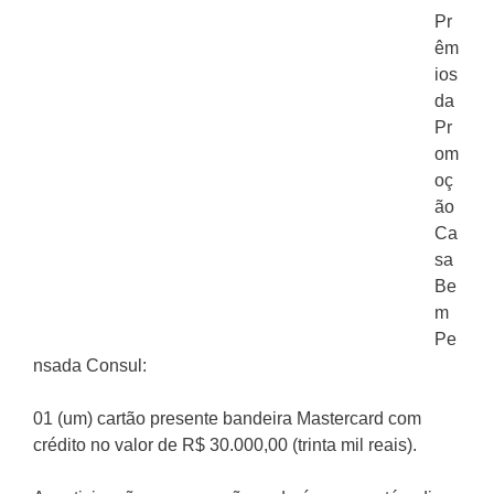
Pr
êm
ios
da
Pr
om
oç
ão
Ca
sa
Be
m
Pe
nsada Consul:
01 (um) cartão presente bandeira Mastercard com
crédito no valor de R$ 30.000,00 (trinta mil reais).