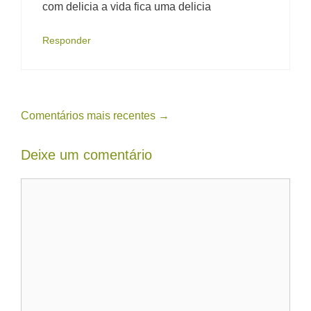
com delicia a vida fica uma delicia
Responder
Navegação
Comentários mais recentes →
de
Deixe um comentário
comentário
Comentário