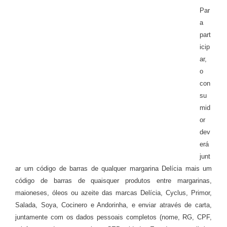
Par
a
part
icip
ar,
o
con
su
mid
or
dev
erá
junt
ar um código de barras de qualquer margarina Delícia mais um
código de barras de quaisquer produtos entre margarinas,
maioneses, óleos ou azeite das marcas Delícia, Cyclus, Primor,
Salada, Soya, Cocinero e Andorinha, e enviar através de carta,
juntamente com os dados pessoais completos (nome, RG, CPF,