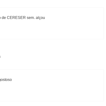
to de CERESER sem. alçou
a
gostoso