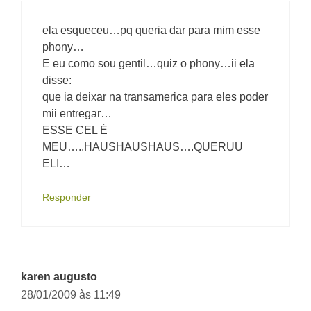
ela esqueceu…pq queria dar para mim esse
phony…
E eu como sou gentil…quiz o phony…ii ela
disse:
que ia deixar na transamerica para eles poder
mii entregar…
ESSE CEL É
MEU…..HAUSHAUSHAUS….QUERUU
ELI…
Responder
karen augusto
28/01/2009 às 11:49