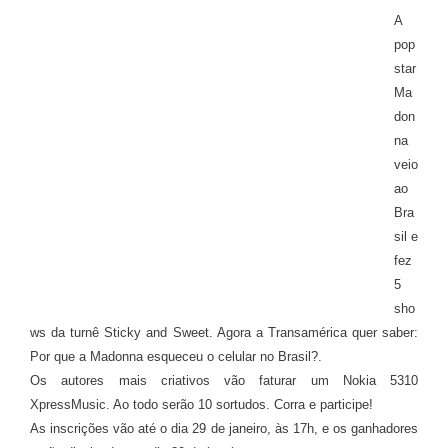
A
pop
star
Ma
don
na
veio
ao
Bra
sil e
fez
5
sho
ws da turnê Sticky and Sweet. Agora a Transamérica quer saber:
Por que a Madonna esqueceu o celular no Brasil?.
Os autores mais criativos vão faturar um Nokia 5310
XpressMusic. Ao todo serão 10 sortudos. Corra e participe!
As inscrições vão até o dia 29 de janeiro, às 17h, e os ganhadores