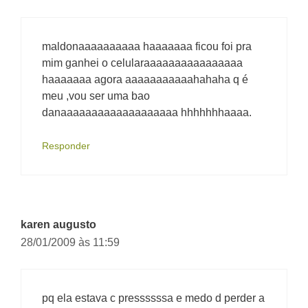
maldonaaaaaaaaaa haaaaaaa ficou foi pra
mim ganhei o celularaaaaaaaaaaaaaaaa
haaaaaaa agora aaaaaaaaaaahahaha q é
meu ,vou ser uma bao
danaaaaaaaaaaaaaaaaaaa hhhhhhhaaaa.
Responder
karen augusto
28/01/2009 às 11:59
pq ela estava c pressssssa e medo d perder a