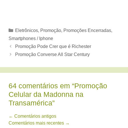
Categorias
Eletrônicos
,
Promoção
,
Promoções Encerradas
,
Smartphones / Iphone
Promoção Pode Crer que é Richester
Promoção Converse All Star Century
64 comentários em “Promoção
Celular da Madonna na
Transamérica”
Navegação
← Comentários antigos
Comentários mais recentes →
de