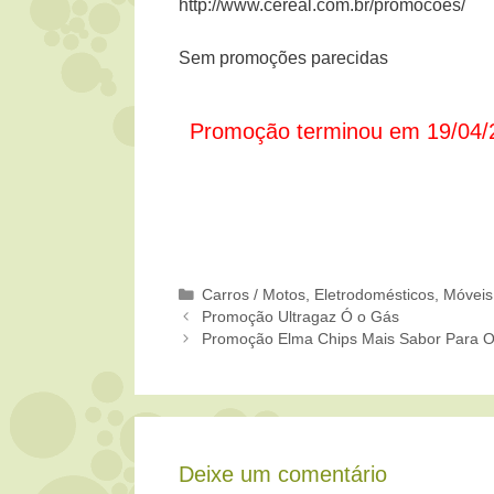
http://www.cereal.com.br/promocoes/
Sem promoções parecidas
Promoção terminou em 19/04/
Categorias
Carros / Motos
,
Eletrodomésticos, Móveis
Promoção Ultragaz Ó o Gás
Promoção Elma Chips Mais Sabor Para O
Deixe um comentário