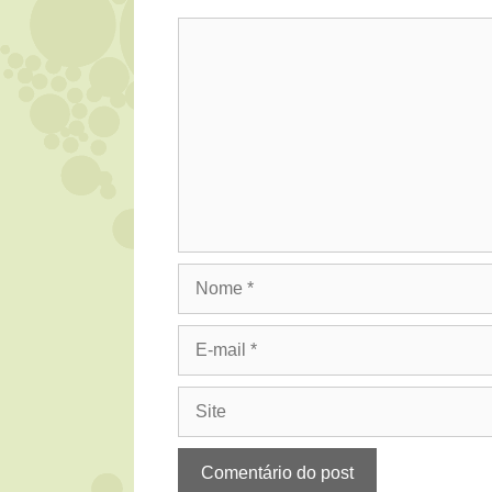
Comentário
Nome
E-
mail
Site