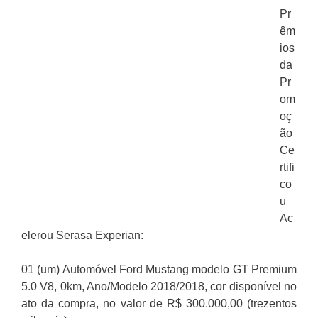
Pr
êm
ios
da
Pr
om
oç
ão
Ce
rtifi
co
u
Ac
elerou Serasa Experian:
01 (um) Automóvel Ford Mustang modelo GT Premium
5.0 V8, 0km, Ano/Modelo 2018/2018, cor disponível no
ato da compra, no valor de R$ 300.000,00 (trezentos