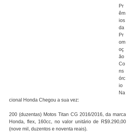
Pr
êm
ios
da
Pr
om
oç
ão
Co
ns
órc
io
Na
cional Honda Chegou a sua vez:
200 (duzentas) Motos Titan CG 2016/2016, da marca
Honda, flex, 160cc, no valor unitário de R$9.290,00
(nove mil, duzentos e noventa reais).