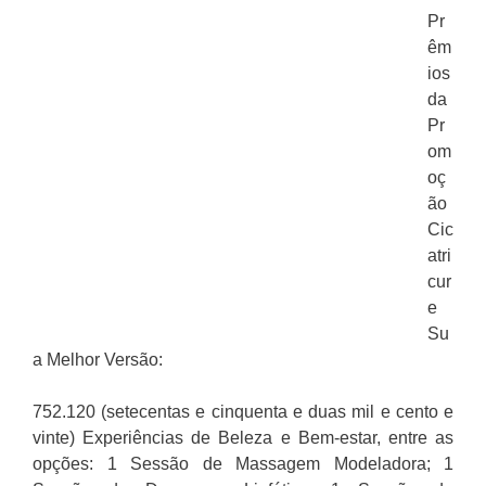
Pr
êm
ios
da
Pr
om
oç
ão
Cic
atri
cur
e
Su
a Melhor Versão:
752.120 (setecentas e cinquenta e duas mil e cento e
vinte) Experiências de Beleza e Bem-estar, entre as
opções: 1 Sessão de Massagem Modeladora; 1