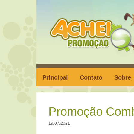
Pular
para
o
conteúdo
Principal
Contato
Sobre
Promoção Combi
19/07/2021