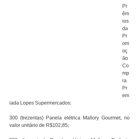
Pr
êm
ios
da
Pr
om
oç
ão
Co
mp
ra
Pr
em
iada Lopes Supermercados:
300 (trezentas) Panela elétrica Mallory Gourmet, no
valor unitário de R$102,85;