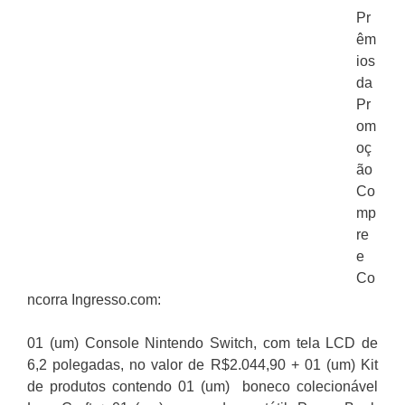
Pr
êm
ios
da
Pr
om
oç
ão
Co
mp
re
e
Co
ncorra Ingresso.com:
01 (um) Console Nintendo Switch, com tela LCD de
6,2 polegadas, no valor de R$2.044,90 + 01 (um) Kit
de produtos contendo 01 (um) boneco colecionável