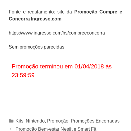
Fonte e regulamento: site da
Promoção
Compre e
Concorra Ingresso.com
https://www.ingresso.com/hs/compreeconcorra
Sem promoções parecidas
Promoção terminou em 01/04/2018 às
23:59:59
Categorias
Kits
,
Nintendo
,
Promoção
,
Promoções Encerradas
Promoção Bem-estar Nesfit e Smart Fit